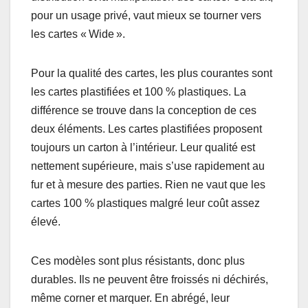
pour un usage privé, vaut mieux se tourner vers
les cartes « Wide ».
Pour la qualité des cartes, les plus courantes sont
les cartes plastifiées et 100 % plastiques. La
différence se trouve dans la conception de ces
deux éléments. Les cartes plastifiées proposent
toujours un carton à l’intérieur. Leur qualité est
nettement supérieure, mais s’use rapidement au
fur et à mesure des parties. Rien ne vaut que les
cartes 100 % plastiques malgré leur coût assez
élevé.
Ces modèles sont plus résistants, donc plus
durables. Ils ne peuvent être froissés ni déchirés,
même corner et marquer. En abrégé, leur