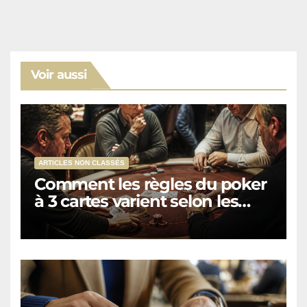
Voir aussi
ARTICLES NON CLASSÉS
Comment les règles du poker
à 3 cartes varient selon les
casinos ?