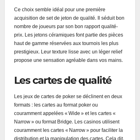
Ce choix semble idéal pour une première
acquisition de set de jeton de qualité. Il séduit bon
nombre de joueurs par son bon rapport qualité-
prix. Les jetons céramiques font partie des pièces
haut de gamme réservées aux tournois les plus
prestigieux. Leur texture lisse avec un léger relief
propose une sensation agréable dans vos mains.
Les cartes de qualité
Les jeux de cartes de poker se déclinent en deux
formats : les cartes au format poker ou
couramment appelées « Wide » et les cartes «
Narrow » ou format Bridge. Les casinos utilisent
couramment les cartes « Narrow » pour faciliter la
distribution et la manipulation des cartes. Cela dit,