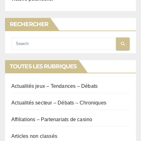
RECHERCHER
TOUTES LES RUBRIQUES
Actualités jeux – Tendances – Débats
Actualités secteur – Débats – Chroniques
Affiliations – Partenariats de casino
Articles non classés