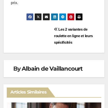
prix.
Navigation
Les 2 variantes de
roulette en ligne et leurs
de
spécificités
l’article
By
Albain de Vaillancourt
Articles Similaires