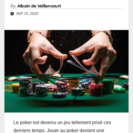
By
Albain de Vaillancourt
SEP 15, 2020
Le poker est devenu un jeu tellement prisé ces
derniers temps. Jouer au poker devient une