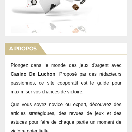
A PROPOS
Plongez dans le monde des jeux d'argent avec
Casino De Luchon
. Proposé par des rédacteurs
passionnés, ce site coopératif est le guide pour
maximiser vos chances de victoire.
Que vous soyez novice ou expert, découvrez des
articles stratégiques, des revues de jeux et des
astuces pour faire de chaque partie un moment de
victoire potentielle.