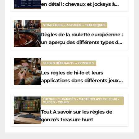
en détail : chevaux et jockeys à
suivre
STRATÉGIES – ASTUCES – TECHNIQUES
Règles de la roulette européenne :
un aperçu des différents types de
mises
GUIDES DÉBUTANTS – CONSEILS
Les règles de hi-lo et leurs
applications dans différents jeux
de cartes
TUTORIELS AVANCÉS - MASTERCLASS DE JEUX -
GUIDES - COURS
Tout A savoir sur les règles de
gonzo’s treasure hunt