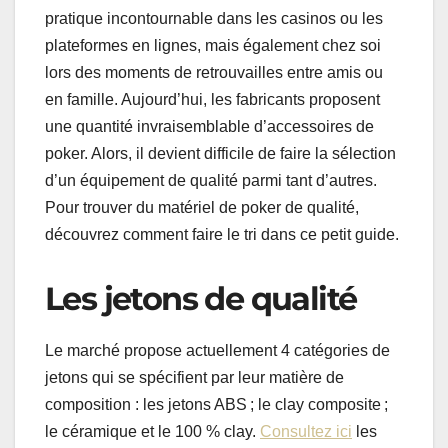
pratique incontournable dans les casinos ou les
plateformes en lignes, mais également chez soi
lors des moments de retrouvailles entre amis ou
en famille. Aujourd’hui, les fabricants proposent
une quantité invraisemblable d’accessoires de
poker. Alors, il devient difficile de faire la sélection
d’un équipement de qualité parmi tant d’autres.
Pour trouver du matériel de poker de qualité,
découvrez comment faire le tri dans ce petit guide.
Les jetons de qualité
Le marché propose actuellement 4 catégories de
jetons qui se spécifient par leur matière de
composition : les jetons ABS ; le clay composite ;
le céramique et le 100 % clay.
Consultez ici
les