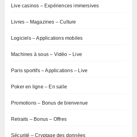
Live casinos – Expériences immersives
Livres – Magazines – Culture
Logiciels – Applications mobiles
Machines à sous – Vidéo – Live
Paris sportifs – Applications – Live
Poker en ligne – En salle
Promotions – Bonus de bienvenue
Retraits – Bonus – Offres
Sécurité – Cryptage des données