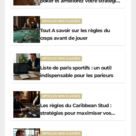
poker et améliorez votre stratégie
de jeu
ARTICLES NON CLASSÉS
Tout A savoir sur les règles du
craps avant de jouer
ARTICLES NON CLASSÉS
Liste de paris sportifs : un outil
indispensable pour les parieurs
ARTICLES NON CLASSÉS
Les règles du Caribbean Stud :
stratégies pour maximiser vos
gains
ARTICLES NON CLASSÉS