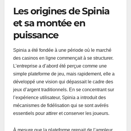
Les origines de Spinia
et sa montée en
puissance
Spinia a été fondée à une période où le marché
des casinos en ligne commençait à se structurer.
L’entreprise a d’abord été perçue comme une
simple plateforme de jeu, mais rapidement, elle a
développé une vision qui dépassait le cadre des
jeux d’argent traditionnels. En se concentrant sur
l’expérience utilisateur, Spinia a introduit des
mécanismes de fidélisation qui se sont avérés
essentiels pour attirer et conserver les joueurs.
À mesure que la plateforme prenait de l’ampleur,