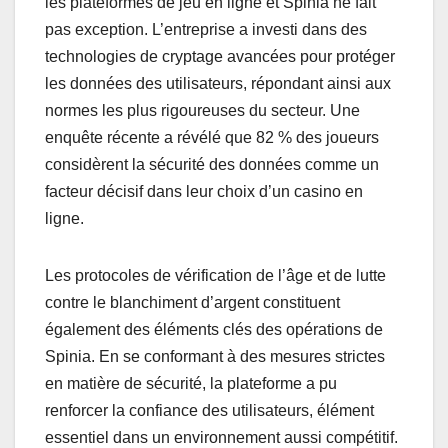
les plateformes de jeu en ligne et Spinia ne fait
pas exception. L’entreprise a investi dans des
technologies de cryptage avancées pour protéger
les données des utilisateurs, répondant ainsi aux
normes les plus rigoureuses du secteur. Une
enquête récente a révélé que 82 % des joueurs
considèrent la sécurité des données comme un
facteur décisif dans leur choix d’un casino en
ligne.
Les protocoles de vérification de l’âge et de lutte
contre le blanchiment d’argent constituent
également des éléments clés des opérations de
Spinia. En se conformant à des mesures strictes
en matière de sécurité, la plateforme a pu
renforcer la confiance des utilisateurs, élément
essentiel dans un environnement aussi compétitif.