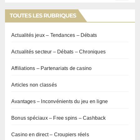
TOUTES LES RUBRIQUES
Actualités jeux – Tendances – Débats
Actualités secteur – Débats – Chroniques
Affiliations – Partenariats de casino
Articles non classés
Avantages – Inconvénients du jeu en ligne
Bonus spéciaux – Free spins – Cashback
Casino en direct – Croupiers réels