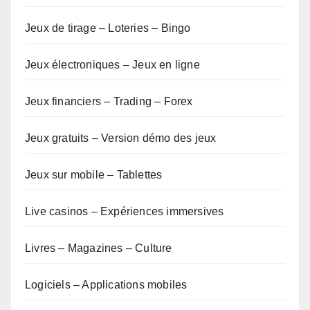
Jeux de tirage – Loteries – Bingo
Jeux électroniques – Jeux en ligne
Jeux financiers – Trading – Forex
Jeux gratuits – Version démo des jeux
Jeux sur mobile – Tablettes
Live casinos – Expériences immersives
Livres – Magazines – Culture
Logiciels – Applications mobiles