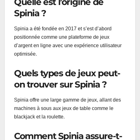
Quelle est l’origine de
Spinia ?
Spinia a été fondée en 2017 et s’est d’abord
positionnée comme une plateforme de jeux
d’argent en ligne avec une expérience utilisateur
optimisée.
Quels types de jeux peut-
on trouver sur Spinia ?
Spinia offre une large gamme de jeux, allant des
machines à sous aux jeux de table comme le
blackjack et la roulette.
Comment Spinia assure-t-