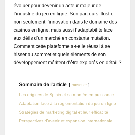
évoluer pour devenir un acteur majeur de
l’industrie du jeu en ligne. Son parcours illustre
non seulement l’innovation dans le domaine des
casinos en ligne, mais aussi l’adaptabilité face
aux défis d’un marché en constante mutation.
Comment cette plateforme a-t-elle réussi à se
hisser au sommet et quels éléments de son
développement méritent d’être explorés en détail ?
Sommaire de l'article
masquer
Les origines de Spinia et sa montée en puissance
Adaptation face à la réglementation du jeu en ligne
Stratégies de marketing digital et leur efficacité
Perspectives d’avenir et expansion internationale