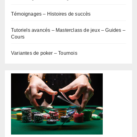
Témoignages – Histoires de succès
Tutoriels avancés – Masterclass de jeux – Guides –
Cours
Variantes de poker – Tournois