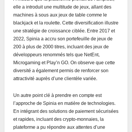
elle a introduit une multitude de jeux, allant des
machines à sous aux jeux de table comme le
blackjack et la roulette. Cette diversification illustre
une stratégie de croissance ciblée. Entre 2017 et
2022, Spinia a accru son portefeuille de jeux de
200 à plus de 2000 titres, incluant des jeux de
développeurs renommés tels que NetEnt,
Microgaming et Play’n GO. On observe que cette
diversité a également permis de renforcer son
attractivité auprès d’une clientèle variée.
Un autre point clé à prendre en compte est
l’approche de Spinia en matière de technologies.
En intégrant des solutions de paiement sécurisées
et rapides, incluant des crypto-monnaies, la
plateforme a pu répondre aux attentes d’une