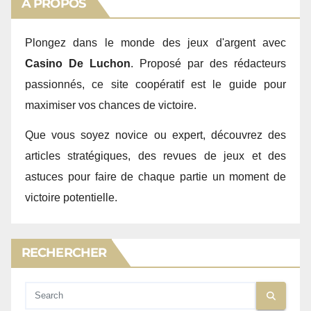
A PROPOS
Plongez dans le monde des jeux d'argent avec
Casino De Luchon
. Proposé par des rédacteurs
passionnés, ce site coopératif est le guide pour
maximiser vos chances de victoire.
Que vous soyez novice ou expert, découvrez des
articles stratégiques, des revues de jeux et des
astuces pour faire de chaque partie un moment de
victoire potentielle.
RECHERCHER