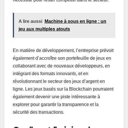
A lire aussi
Machine à sous en ligne : un
jeu aux multiples atouts
En matière de développement, l’entreprise prévoit
également d’accroître son portefeuille de jeux en
collaborant avec de nouveaux développeurs, en
intégrant des formats innovants, et en
révolutionnant le secteur des jeux d’argent en
ligne. Les jeux basés sur la Blockchain pourraient
également devenir une piste intéressante à
explorer pour garantir la transparence et la
sécurité des transactions.