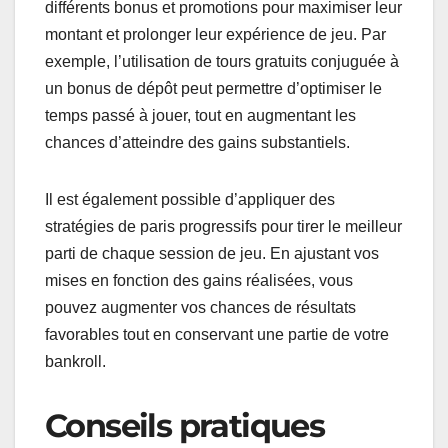
différents bonus et promotions pour maximiser leur
montant et prolonger leur expérience de jeu. Par
exemple, l’utilisation de tours gratuits conjuguée à
un bonus de dépôt peut permettre d’optimiser le
temps passé à jouer, tout en augmentant les
chances d’atteindre des gains substantiels.
Il est également possible d’appliquer des
stratégies de paris progressifs pour tirer le meilleur
parti de chaque session de jeu. En ajustant vos
mises en fonction des gains réalisées, vous
pouvez augmenter vos chances de résultats
favorables tout en conservant une partie de votre
bankroll.
Conseils pratiques