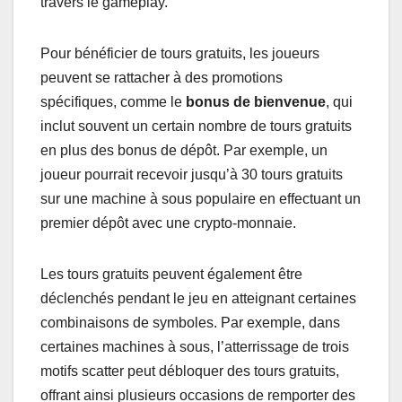
travers le gameplay.
Pour bénéficier de tours gratuits, les joueurs
peuvent se rattacher à des promotions
spécifiques, comme le
bonus de bienvenue
, qui
inclut souvent un certain nombre de tours gratuits
en plus des bonus de dépôt. Par exemple, un
joueur pourrait recevoir jusqu’à 30 tours gratuits
sur une machine à sous populaire en effectuant un
premier dépôt avec une crypto-monnaie.
Les tours gratuits peuvent également être
déclenchés pendant le jeu en atteignant certaines
combinaisons de symboles. Par exemple, dans
certaines machines à sous, l’atterrissage de trois
motifs scatter peut débloquer des tours gratuits,
offrant ainsi plusieurs occasions de remporter des