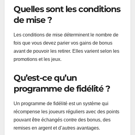
Quelles sont les conditions
de mise ?
Les conditions de mise déterminent le nombre de
fois que vous devez parier vos gains de bonus
avant de pouvoir les retirer. Elles varient selon les
promotions et les jeux.
Qu’est-ce qu’un
programme de fidélité ?
Un programme de fidélité est un système qui
récompense les joueurs réguliers avec des points
pouvant être échangés contre des bonus, des
remises en argent et d’autres avantages.