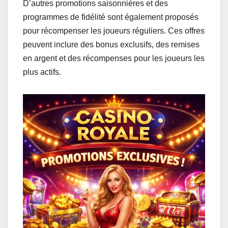
D’autres promotions saisonnières et des
programmes de fidélité sont également proposés
pour récompenser les joueurs réguliers. Ces offres
peuvent inclure des bonus exclusifs, des remises
en argent et des récompenses pour les joueurs les
plus actifs.