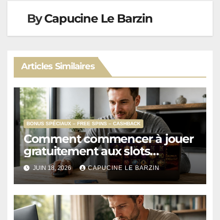
By
Capucine Le Barzin
Articles Similaires
BONUS SPÉCIAUX – FREE SPINS – CASHBACK
Comment commencer à jouer
gratuitement aux slots
megaways avec un bonus
JUIN 18, 2026
CAPUCINE LE BARZIN
exclusif