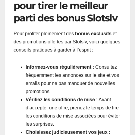
pour tirer le meilleur
parti des bonus Slotslv
Pour profiter pleinement des
bonus exclusifs
et
des promotions offertes par Slotslv, voici quelques
conseils pratiques à garder à l’esprit :
Informez-vous régulièrement :
Consultez
fréquemment les annonces sur le site et vos
emails pour ne pas manquer de nouvelles
promotions.
Vérifiez les conditions de mise :
Avant
d’accepter une offre, prenez le temps de lire
les conditions de mise associées pour éviter
les surprises.
Choisissez judicieusement vos jeux :