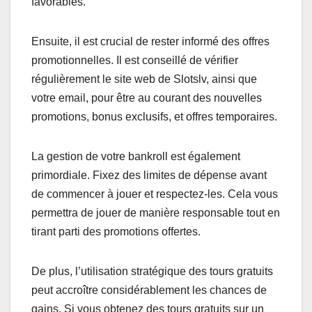
favorables.
Ensuite, il est crucial de rester informé des offres
promotionnelles. Il est conseillé de vérifier
régulièrement le site web de Slotslv, ainsi que
votre email, pour être au courant des nouvelles
promotions, bonus exclusifs, et offres temporaires.
La gestion de votre bankroll est également
primordiale. Fixez des limites de dépense avant
de commencer à jouer et respectez-les. Cela vous
permettra de jouer de manière responsable tout en
tirant parti des promotions offertes.
De plus, l’utilisation stratégique des tours gratuits
peut accroître considérablement les chances de
gains. Si vous obtenez des tours gratuits sur un