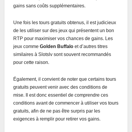
gains sans coûts supplémentaires.
Une fois les tours gratuits obtenus, il est judicieux
de les utiliser sur des jeux qui présentent un bon
RTP pour maximiser vos chances de gains. Les
jeux comme
Golden Buffalo
et d’autres titres
similaires à Slotslv sont souvent recommandés
pour cette raison.
Également, il convient de noter que certains tours
gratuits peuvent venir avec des conditions de
mise. Il est donc essentiel de comprendre ces
conditions avant de commencer à utiliser vos tours
gratuits, afin de ne pas être surpris par les
exigences à remplir pour retirer vos gains.