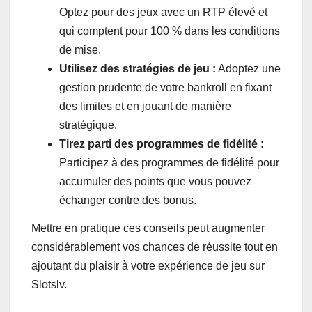
Optez pour des jeux avec un RTP élevé et
qui comptent pour 100 % dans les conditions
de mise.
Utilisez des stratégies de jeu :
Adoptez une
gestion prudente de votre bankroll en fixant
des limites et en jouant de manière
stratégique.
Tirez parti des programmes de fidélité :
Participez à des programmes de fidélité pour
accumuler des points que vous pouvez
échanger contre des bonus.
Mettre en pratique ces conseils peut augmenter
considérablement vos chances de réussite tout en
ajoutant du plaisir à votre expérience de jeu sur
Slotslv.