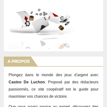
A PROPOS
Plongez dans le monde des jeux d'argent avec
Casino De Luchon
. Proposé par des rédacteurs
passionnés, ce site coopératif est le guide pour
maximiser vos chances de victoire.
Que vous soyez novice ou expert, découvrez des