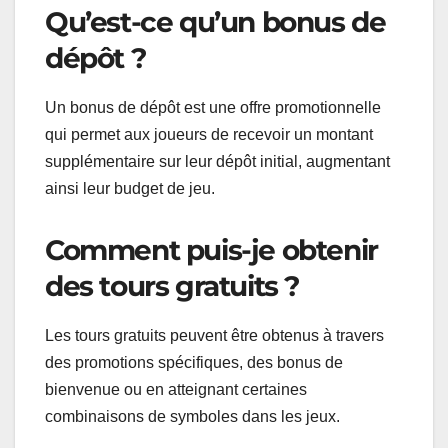
Qu’est-ce qu’un bonus de
dépôt ?
Un bonus de dépôt est une offre promotionnelle
qui permet aux joueurs de recevoir un montant
supplémentaire sur leur dépôt initial, augmentant
ainsi leur budget de jeu.
Comment puis-je obtenir
des tours gratuits ?
Les tours gratuits peuvent être obtenus à travers
des promotions spécifiques, des bonus de
bienvenue ou en atteignant certaines
combinaisons de symboles dans les jeux.