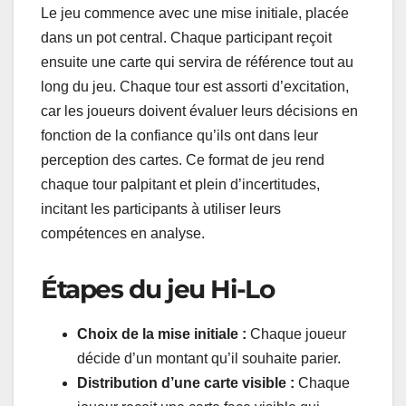
Le jeu commence avec une mise initiale, placée
dans un pot central. Chaque participant reçoit
ensuite une carte qui servira de référence tout au
long du jeu. Chaque tour est assorti d’excitation,
car les joueurs doivent évaluer leurs décisions en
fonction de la confiance qu’ils ont dans leur
perception des cartes. Ce format de jeu rend
chaque tour palpitant et plein d’incertitudes,
incitant les participants à utiliser leurs
compétences en analyse.
Étapes du jeu Hi-Lo
Choix de la mise initiale :
Chaque joueur
décide d’un montant qu’il souhaite parier.
Distribution d’une carte visible :
Chaque