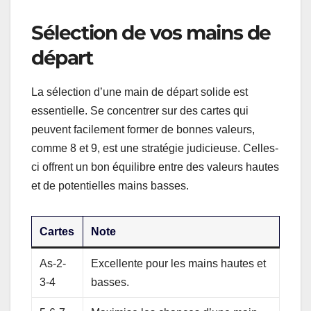
Sélection de vos mains de
départ
La sélection d’une main de départ solide est
essentielle. Se concentrer sur des cartes qui
peuvent facilement former de bonnes valeurs,
comme 8 et 9, est une stratégie judicieuse. Celles-
ci offrent un bon équilibre entre des valeurs hautes
et de potentielles mains basses.
Cartes
Note
As-2-
Excellente pour les mains hautes et
3-4
basses.