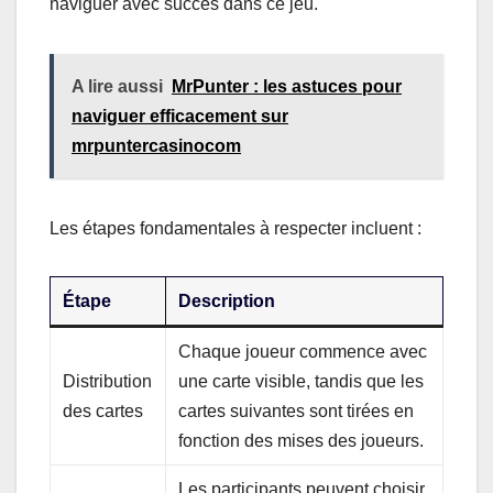
naviguer avec succès dans ce jeu.
A lire aussi
MrPunter : les astuces pour
naviguer efficacement sur
mrpuntercasinocom
Les étapes fondamentales à respecter incluent :
Étape
Description
Chaque joueur commence avec
Distribution
une carte visible, tandis que les
des cartes
cartes suivantes sont tirées en
fonction des mises des joueurs.
Les participants peuvent choisir