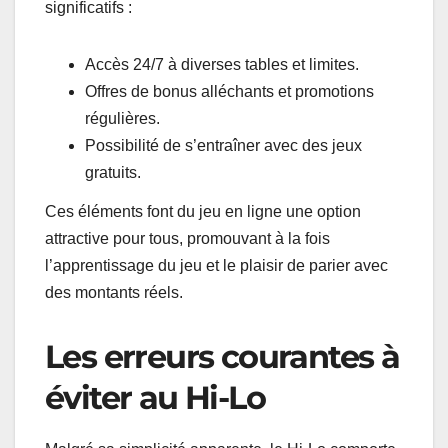
significatifs :
Accès 24/7 à diverses tables et limites.
Offres de bonus alléchants et promotions
régulières.
Possibilité de s’entraîner avec des jeux
gratuits.
Ces éléments font du jeu en ligne une option
attractive pour tous, promouvant à la fois
l’apprentissage du jeu et le plaisir de parier avec
des montants réels.
Les erreurs courantes à
éviter au Hi-Lo