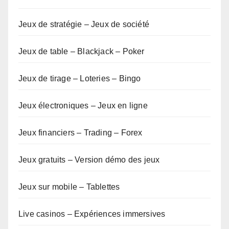
Jeux de stratégie – Jeux de société
Jeux de table – Blackjack – Poker
Jeux de tirage – Loteries – Bingo
Jeux électroniques – Jeux en ligne
Jeux financiers – Trading – Forex
Jeux gratuits – Version démo des jeux
Jeux sur mobile – Tablettes
Live casinos – Expériences immersives