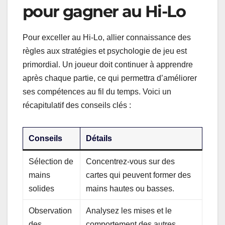
pour gagner au Hi-Lo
Pour exceller au Hi-Lo, allier connaissance des
règles aux stratégies et psychologie de jeu est
primordial. Un joueur doit continuer à apprendre
après chaque partie, ce qui permettra d’améliorer
ses compétences au fil du temps. Voici un
récapitulatif des conseils clés :
Conseils
Détails
Sélection de
Concentrez-vous sur des
mains
cartes qui peuvent former des
solides
mains hautes ou basses.
Observation
Analysez les mises et le
des
comportement des autres