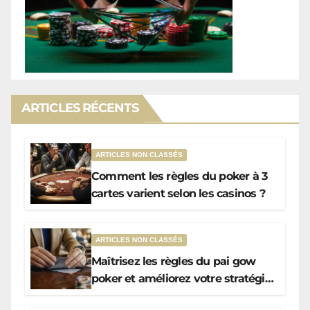
ARTICLES RÉCENTS
ARTICLES NON CLASSÉS
Comment les règles du poker à 3
cartes varient selon les casinos ?
ARTICLES NON CLASSÉS
Maîtrisez les règles du pai gow
poker et améliorez votre stratégie
de jeu