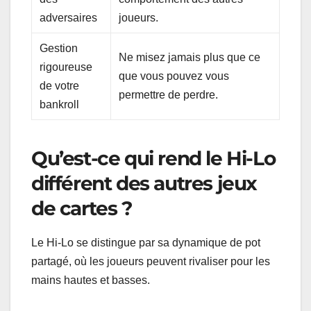
adversaires
joueurs.
Gestion
Ne misez jamais plus que ce
rigoureuse
que vous pouvez vous
de votre
permettre de perdre.
bankroll
Qu’est-ce qui rend le Hi-Lo
différent des autres jeux
de cartes ?
Le Hi-Lo se distingue par sa dynamique de pot
partagé, où les joueurs peuvent rivaliser pour les
mains hautes et basses.