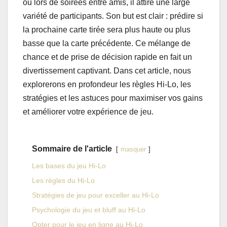
ou lors de soirées entre amis, il attire une large
variété de participants. Son but est clair : prédire si
la prochaine carte tirée sera plus haute ou plus
basse que la carte précédente. Ce mélange de
chance et de prise de décision rapide en fait un
divertissement captivant. Dans cet article, nous
explorerons en profondeur les règles Hi-Lo, les
stratégies et les astuces pour maximiser vos gains
et améliorer votre expérience de jeu.
Sommaire de l'article
masquer
Les bases du jeu Hi-Lo
Les règles du Hi-Lo
Stratégies de jeu pour exceller au Hi-Lo
Psychologie du jeu et bluff au Hi-Lo
Opter pour le jeu en ligne au Hi-Lo