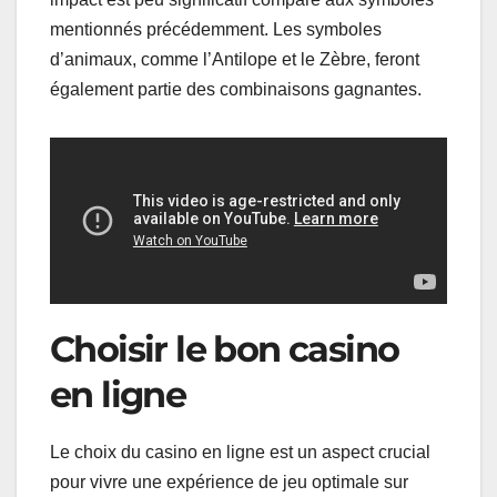
mentionnés précédemment. Les symboles
d’animaux, comme l’Antilope et le Zèbre, feront
également partie des combinaisons gagnantes.
Choisir le bon casino
en ligne
Le choix du casino en ligne est un aspect crucial
pour vivre une expérience de jeu optimale sur