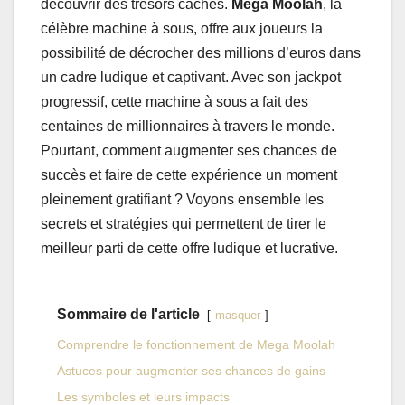
découvrir des trésors cachés.
Mega Moolah
, la
célèbre machine à sous, offre aux joueurs la
possibilité de décrocher des millions d’euros dans
un cadre ludique et captivant. Avec son jackpot
progressif, cette machine à sous a fait des
centaines de millionnaires à travers le monde.
Pourtant, comment augmenter ses chances de
succès et faire de cette expérience un moment
pleinement gratifiant ? Voyons ensemble les
secrets et stratégies qui permettent de tirer le
meilleur parti de cette offre ludique et lucrative.
Sommaire de l'article
masquer
Comprendre le fonctionnement de Mega Moolah
Astuces pour augmenter ses chances de gains
Les symboles et leurs impacts