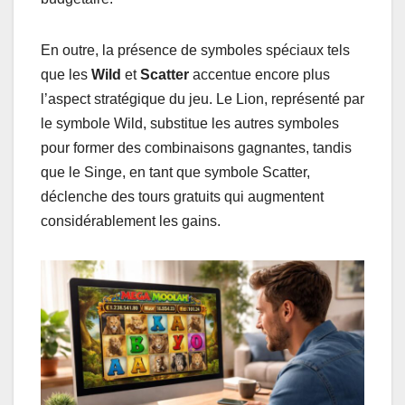
En outre, la présence de symboles spéciaux tels
que les
Wild
et
Scatter
accentue encore plus
l’aspect stratégique du jeu. Le Lion, représenté par
le symbole Wild, substitue les autres symboles
pour former des combinaisons gagnantes, tandis
que le Singe, en tant que symbole Scatter,
déclenche des tours gratuits qui augmentent
considérablement les gains.