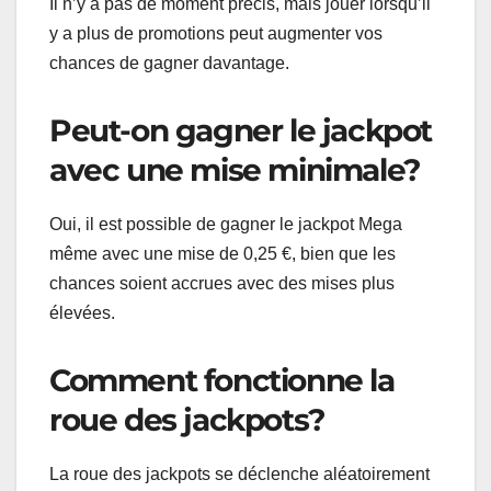
Il n’y a pas de moment précis, mais jouer lorsqu’il
y a plus de promotions peut augmenter vos
chances de gagner davantage.
Peut-on gagner le jackpot
avec une mise minimale?
Oui, il est possible de gagner le jackpot Mega
même avec une mise de 0,25 €, bien que les
chances soient accrues avec des mises plus
élevées.
Comment fonctionne la
roue des jackpots?
La roue des jackpots se déclenche aléatoirement