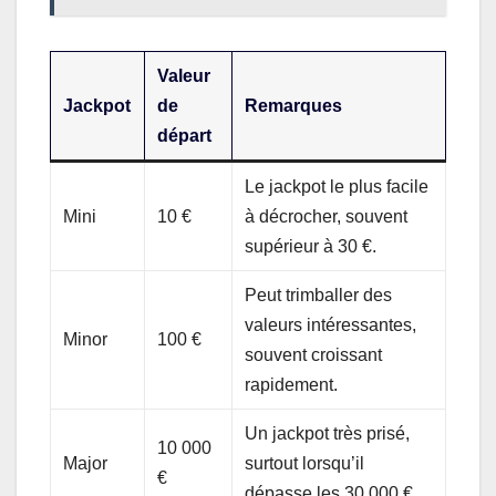
Valeur
Jackpot
de
Remarques
départ
Le jackpot le plus facile
Mini
10 €
à décrocher, souvent
supérieur à 30 €.
Peut trimballer des
valeurs intéressantes,
Minor
100 €
souvent croissant
rapidement.
Un jackpot très prisé,
10 000
Major
surtout lorsqu’il
€
dépasse les 30 000 €.