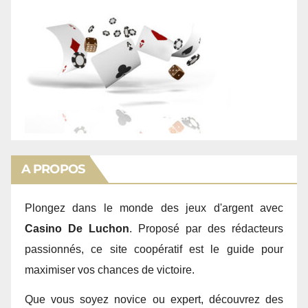
A PROPOS
Plongez dans le monde des jeux d'argent avec
Casino De Luchon
. Proposé par des rédacteurs
passionnés, ce site coopératif est le guide pour
maximiser vos chances de victoire.
Que vous soyez novice ou expert, découvrez des