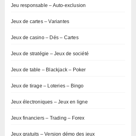
Jeu responsable – Auto-exclusion
Jeux de cartes – Variantes
Jeux de casino – Dés – Cartes
Jeux de stratégie – Jeux de société
Jeux de table – Blackjack – Poker
Jeux de tirage – Loteries – Bingo
Jeux électroniques – Jeux en ligne
Jeux financiers – Trading – Forex
Jeux gratuits – Version démo des jeux