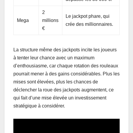
2
Le jackpot phare, qui
Mega
millions
crée des millionnaires.
€
La structure même des jackpots incite les joueurs
à tenter leur chance avec un maximum
d’enthousiasme, car chaque rotation des rouleaux
pourrait mener à des gains considérables. Plus les
mises sont élevées, plus les chances de
déclencher la roue des jackpots augmentent, ce
qui fait d’une mise élevée un investissement
stratégique à considérer.