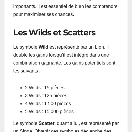
importants. Il est essentiel de bien les comprendre
pour maximiser ses chances.
Les Wilds et Scatters
Le symbole
Wild
est représenté par un Lion. Il
double les gains lorsqu’il est intégré dans une
combinaison gagnante. Les gains potentiels sont
les suivants :
2 Wilds : 15 pièces
3 Wilds : 125 pièces
4 Wilds : 1 500 pièces
5 Wilds : 15 000 pièces
Le symbole
Scatter
, quant à lui, est représenté par
un Singe. Obtenir ces symboles déclenche des