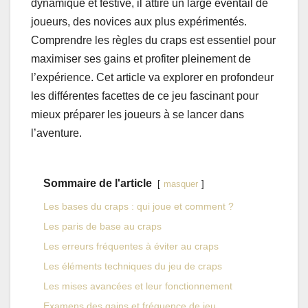
dynamique et festive, il attire un large éventail de
joueurs, des novices aux plus expérimentés.
Comprendre les règles du craps est essentiel pour
maximiser ses gains et profiter pleinement de
l’expérience. Cet article va explorer en profondeur
les différentes facettes de ce jeu fascinant pour
mieux préparer les joueurs à se lancer dans
l’aventure.
Sommaire de l'article
masquer
Les bases du craps : qui joue et comment ?
Les paris de base au craps
Les erreurs fréquentes à éviter au craps
Les éléments techniques du jeu de craps
Les mises avancées et leur fonctionnement
Examens des gains et fréquence de jeu