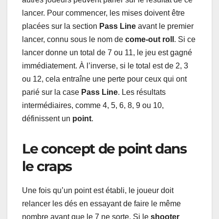
lancer. Pour commencer, les mises doivent être
placées sur la section
Pass Line
avant le premier
lancer, connu sous le nom de
come-out roll
. Si ce
lancer donne un total de 7 ou 11, le jeu est gagné
immédiatement. À l’inverse, si le total est de 2, 3
ou 12, cela entraîne une perte pour ceux qui ont
parié sur la case
Pass Line
. Les résultats
intermédiaires, comme 4, 5, 6, 8, 9 ou 10,
définissent un
point
.
Le concept de point dans
le craps
Une fois qu’un point est établi, le joueur doit
relancer les dés en essayant de faire le même
nombre avant que le 7 ne sorte. Si le
shooter