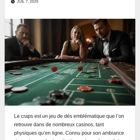
JUIL 7, 2026
Le craps est un jeu de dés emblématique que l’on
retrouve dans de nombreux casinos, tant
physiques qu’en ligne. Connu pour son ambiance