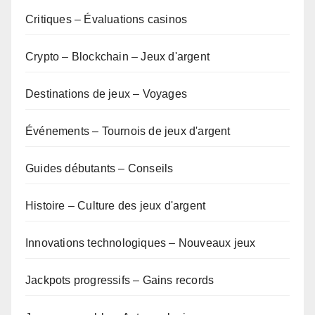
Critiques – Évaluations casinos
Crypto – Blockchain – Jeux d'argent
Destinations de jeux – Voyages
Événements – Tournois de jeux d'argent
Guides débutants – Conseils
Histoire – Culture des jeux d'argent
Innovations technologiques – Nouveaux jeux
Jackpots progressifs – Gains records