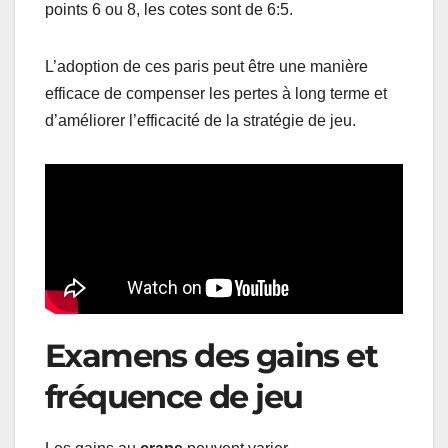
points 6 ou 8, les cotes sont de 6:5.
L’adoption de ces paris peut être une manière
efficace de compenser les pertes à long terme et
d’améliorer l’efficacité de la stratégie de jeu.
Examens des gains et
fréquence de jeu