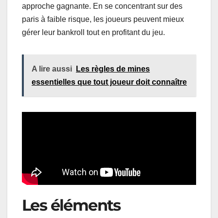
approche gagnante. En se concentrant sur des
paris à faible risque, les joueurs peuvent mieux
gérer leur bankroll tout en profitant du jeu.
A lire aussi
Les règles de mines
essentielles que tout joueur doit connaître
Les éléments