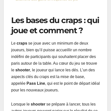
Les bases du craps : qui
joue et comment ?
Le
craps
se joue avec un minimum de deux
joueurs, bien qu’il puisse accueillir un nombre
indéfini de participants qui souhaitent placer des
paris autour de la table. Au cœur du jeu se trouve
le
shooter
, le joueur qui lance les dés. L’un des
aspects clés du craps est la mise de base,
appelée
Pass Line
, qui est le point de départ idéal
pour les nouveaux joueurs.
Lorsque le
shooter
se prépare à lancer, tous les
autres joueurs peuvent parier sur le résultat de ce