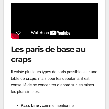
Les paris de base au
craps
Il existe plusieurs types de paris possibles sur une
table de
craps
, mais pour les débutants, il est
conseillé de se concentrer d’abord sur les mises
les plus simples.
Pass Line
: comme mentionné