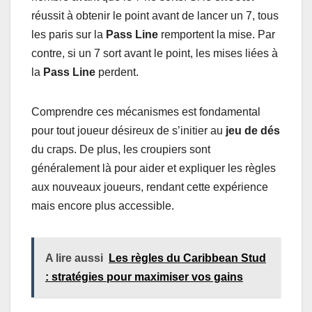
réussit à obtenir le point avant de lancer un 7, tous
les paris sur la
Pass Line
remportent la mise. Par
contre, si un 7 sort avant le point, les mises liées à
la
Pass Line
perdent.
Comprendre ces mécanismes est fondamental
pour tout joueur désireux de s’initier au
jeu de dés
du craps. De plus, les croupiers sont
généralement là pour aider et expliquer les règles
aux nouveaux joueurs, rendant cette expérience
mais encore plus accessible.
A lire aussi
Les règles du Caribbean Stud
: stratégies pour maximiser vos gains