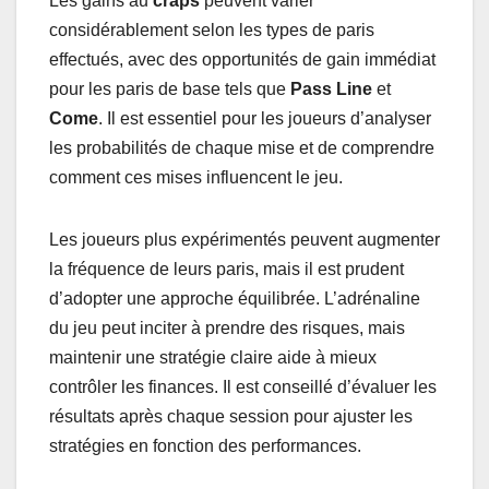
Les gains au
craps
peuvent varier
considérablement selon les types de paris
effectués, avec des opportunités de gain immédiat
pour les paris de base tels que
Pass Line
et
Come
. Il est essentiel pour les joueurs d’analyser
les probabilités de chaque mise et de comprendre
comment ces mises influencent le jeu.
Les joueurs plus expérimentés peuvent augmenter
la fréquence de leurs paris, mais il est prudent
d’adopter une approche équilibrée. L’adrénaline
du jeu peut inciter à prendre des risques, mais
maintenir une stratégie claire aide à mieux
contrôler les finances. Il est conseillé d’évaluer les
résultats après chaque session pour ajuster les
stratégies en fonction des performances.