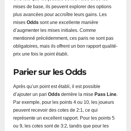
mises de base, ils peuvent explorer des options
plus avancées pour accroître leurs gains. Les
mises
Odds
sont une excellente manière
d’augmenter les mises initiales. Comme
mentionné précédemment, ces paris ne sont pas
obligatoires, mais ils offrent un bon rapport qualité-
prix une fois le point établi.
Parier sur les Odds
Après qu’un point est établi, il est possible
d’ajouter un pari
Odds
derrière la mise
Pass Line
.
Par exemple, pour les points 4 ou 10, les joueurs
peuvent recevoir des cotes de 2:1, ce qui
représente un excellent rapport. Pour les points 5
ou 9, les cotes sont de 3:2, tandis que pour les