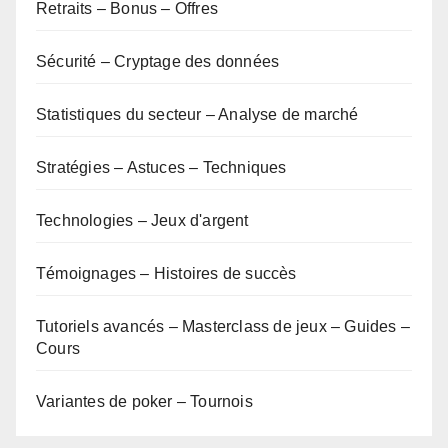
Retraits – Bonus – Offres
Sécurité – Cryptage des données
Statistiques du secteur – Analyse de marché
Stratégies – Astuces – Techniques
Technologies – Jeux d'argent
Témoignages – Histoires de succès
Tutoriels avancés – Masterclass de jeux – Guides –
Cours
Variantes de poker – Tournois