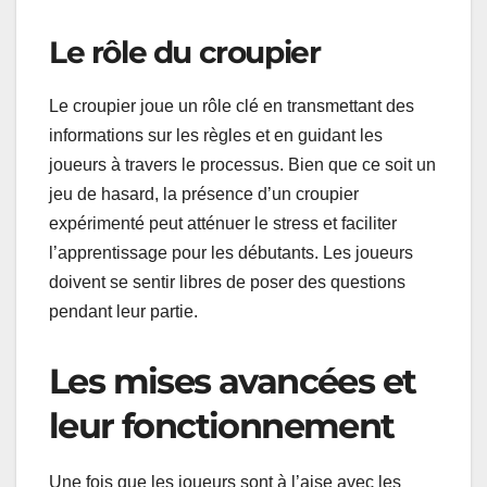
Le rôle du croupier
Le croupier joue un rôle clé en transmettant des
informations sur les règles et en guidant les
joueurs à travers le processus. Bien que ce soit un
jeu de hasard, la présence d’un croupier
expérimenté peut atténuer le stress et faciliter
l’apprentissage pour les débutants. Les joueurs
doivent se sentir libres de poser des questions
pendant leur partie.
Les mises avancées et
leur fonctionnement
Une fois que les joueurs sont à l’aise avec les