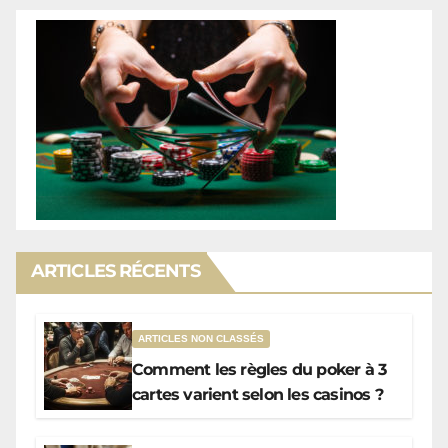
ARTICLES RÉCENTS
ARTICLES NON CLASSÉS
Comment les règles du poker à 3
cartes varient selon les casinos ?